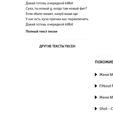
Давай готовь очередной killbit
Сука, ты новый g, когда там новый фит?
Если ебало кишит, нахуй ваши щи
У нас есть куча причин вас переключить
Давай готовь очередной killbit
Полный текст песни
ДРУГИЕ ТЕКСТЫ ПЕСЕН
ПОХОЖИЕ
Женя Ma
FiNout 
Женя Ma
Shot – 