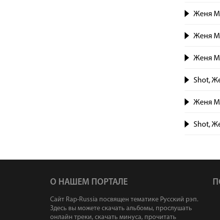
Женя Ma
Женя Ma
Женя Ma
Shot, Ж
Женя Ma
Shot, Ж
О НАШЕМ ПОРТАЛЕ
П
Сайт Rap-Russia посвящен тематике Русский рэп.
Здесь вы можете скачать альбомы, прослушать
онлайн треки, скачать минуса, прочитать