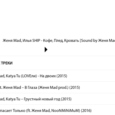
Женя Mad, Илья SHIP - Кофе, Плед, Кровать [Sound by Женя Mad
 ТРЕКИ
d, Katya Tu (LOVEли) - На двоих (2015)
ft. Женя Mad – В Глаза (Женя Mad prod.) (2015)
d, Katya Tu – Грустный новый год (2015)
Спасает Только (ft. Женя Mad, NooNMiNiMuM) (2016)