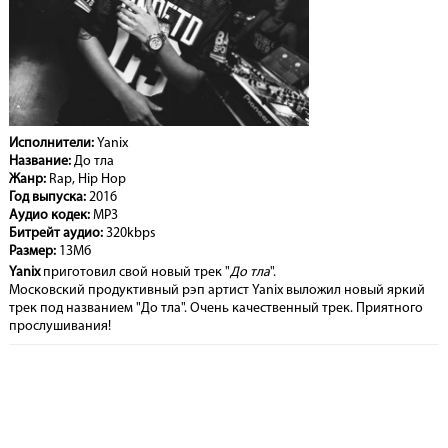
Исполнители:
Yanix
Название:
До тла
Жанр:
Rap, Hip Hop
Год выпуска:
2016
Аудио кодек:
MP3
Битрейт аудио:
320kbps
Размер:
13Мб
Yanix
приготовил свой новый трек "
До тла
".
Московский продуктивный рэп артист Yanix выложил новый яркий
трек под названием "До тла". Очень качественный трек. Приятного
прослушивания!