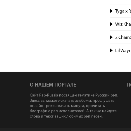
Tyga x R
Wiz Khal
2 Chainz
Lil Wayn
О НАШЕМ ПОРТАЛЕ
П
Сайт Rap-Russia посвящен тематике Русский рэп.
Здесь вы можете скачать альбомы, прослушать
онлайн треки, скачать минуса, прочитать
биографию рэп исполнителей. А так же найдете
слова и текст ваших любимых рэп песен.