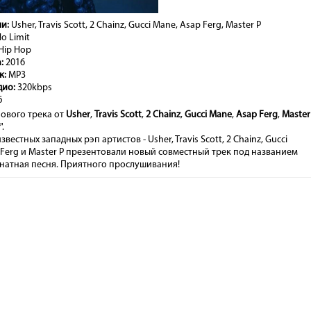
и:
Usher, Travis Scott, 2 Chainz, Gucci Mane, Asap Ferg, Master P
o Limit
Hip Hop
:
2016
к:
MP3
дио:
320kbps
б
ового трека от
Usher
,
Travis Scott
,
2 Chainz
,
Gucci Mane
,
Asap Ferg
,
Master
".
вестных западных рэп артистов - Usher, Travis Scott, 2 Chainz, Gucci
 Ferg и Master P презентовали новый совместный трек под названием
 Знатная песня. Приятного прослушивания!