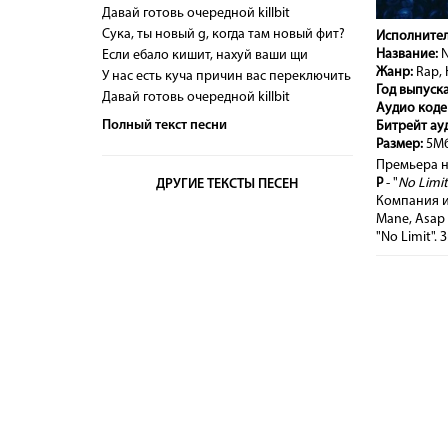
Давай готовь очередной killbit
Сука, ты новый g, когда там новый фит?
Исполнител
Название:
N
Если ебало кишит, нахуй ваши щи
Жанр:
Rap, 
У нас есть куча причин вас переключить
Год выпуска
Давай готовь очередной killbit
Аудио коде
Полный текст песни
Битрейт ау
Размер:
5М
Премьера н
P
- "
No Limit
ДРУГИЕ ТЕКСТЫ ПЕСЕН
Компания из
Mane, Asap
"No Limit".