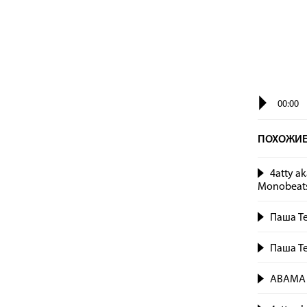
00:00
ПОХОЖИЕ
4atty a
Monobeatsy
Паша Те
Паша Те
ABAMA C