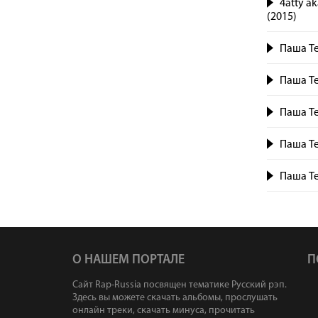
4atty a
(2015)
Паша Те
Паша Те
Паша Те
Паша Те
Паша Те
О НАШЕМ ПОРТАЛЕ
П
Сайт Rap-Russia посвящен тематике Русский рэп.
Здесь вы можете скачать альбомы, прослушать
онлайн треки, скачать минуса, прочитать