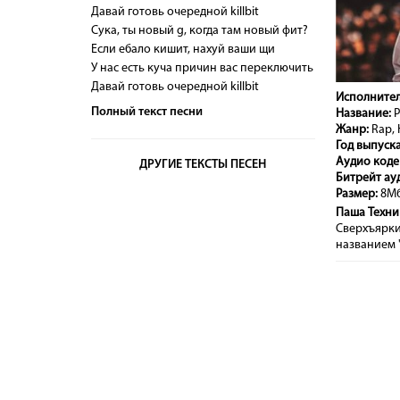
Давай готовь очередной killbit
Сука, ты новый g, когда там новый фит?
Если ебало кишит, нахуй ваши щи
У нас есть куча причин вас переключить
Давай готовь очередной killbit
Исполнител
Полный текст песни
Название:
Р
Жанр:
Rap, 
Год выпуска
Аудио коде
ДРУГИЕ ТЕКСТЫ ПЕСЕН
Битрейт ау
Размер:
8М
Паша Техни
Сверхъярки
названием 