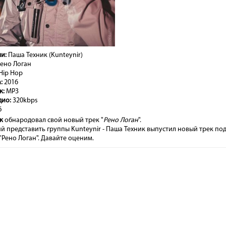
и:
Паша Техник (Kunteynir)
ено Логан
Hip Hop
:
2016
к:
MP3
дио:
320kbps
б
к
обнародовал свой новый трек "
Рено Логан
".
й представить группы Kunteynir - Паша Техник выпустил новый трек по
"Рено Логан". Давайте оценим.