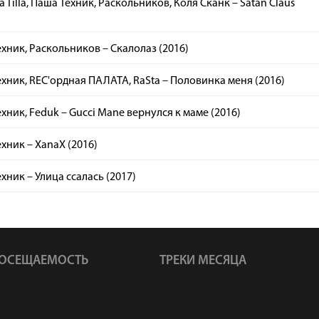
ka Tilla, Паша Техник, Раскольников, Коля Сканк – Satan Claus
хник, Раскольников – Скалолаз (2016)
хник, REC'ордная ПАЛАТА, RaSta – Половинка меня (2016)
хник, Feduk – Gucci Mane вернулся к маме (2016)
хник – XanaX (2016)
хник – Улица ссалась (2017)
ОСЕЩАЕМОСТЬ
ТРЕКИ МЕСЯЦА