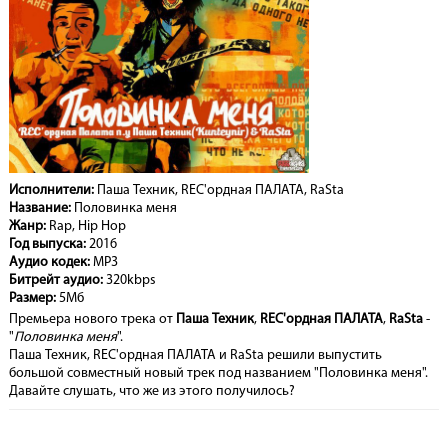
Исполнители:
Паша Техник, REC'ордная ПАЛАТА, RaSta
Название:
Половинка меня
Жанр:
Rap, Hip Hop
Год выпуска:
2016
Аудио кодек:
MP3
Битрейт аудио:
320kbps
Размер:
5Мб
Премьера нового трека от
Паша Техник
,
REC'ордная ПАЛАТА
,
RaSta
-
"
Половинка меня
".
Паша Техник, REC'ордная ПАЛАТА и RaSta решили выпустить
большой совместный новый трек под названием "Половинка меня".
Давайте слушать, что же из этого получилось?