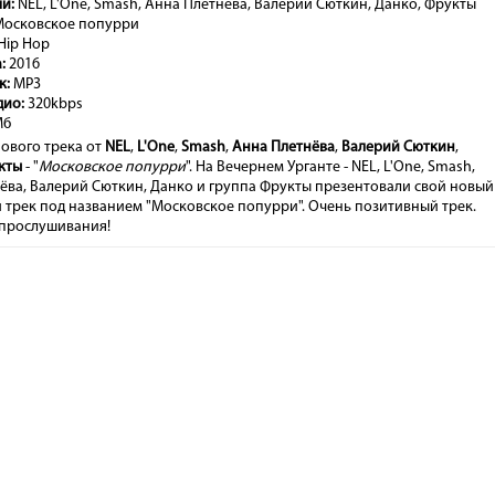
и:
NEL, L'One, Smash, Анна Плетнёва, Валерий Сюткин, Данко, Фрукты
осковское попурри
Hip Hop
:
2016
к:
MP3
дио:
320kbps
Мб
ового трека от
NEL
,
L'One
,
Smash
,
Анна Плетнёва
,
Валерий Сюткин
,
кты
- "
Московское попурри
". На Вечернем Урганте - NEL, L'One, Smash,
ёва, Валерий Сюткин, Данко и группа Фрукты презентовали свой новый
 трек под названием "Московское попурри". Очень позитивный трек.
прослушивания!