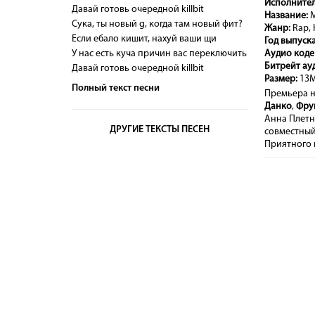
Исполнител
Давай готовь очередной killbit
Название:
М
Сука, ты новый g, когда там новый фит?
Жанр:
Rap, 
Если ебало кишит, нахуй ваши щи
Год выпуска
У нас есть куча причин вас переключить
Аудио коде
Битрейт ау
Давай готовь очередной killbit
Размер:
13
Полный текст песни
Премьера н
Данко
,
Фру
Анна Плетн
ДРУГИЕ ТЕКСТЫ ПЕСЕН
совместный
Приятного 