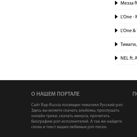
Мезза f
L'One -
L'One &
Тимати,
NEL ft.
О НАШЕМ ПОРТАЛЕ
П
Сайт Rap-Russia посвящен тематике Русский рэп.
Здесь вы можете скачать альбомы, прослушать
онлайн треки, скачать минуса, прочитать
биографию рэп исполнителей. А так же найдете
слова и текст ваших любимых рэп песен.