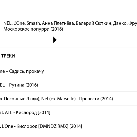
NEL, L'One, Smash, Анна Плетнёва, Валерий Сюткин, Данко, Фр
Московское попурри (2016)
 ТРЕКИ
One – Садись, прокачу
NEL – Рутина (2016)
x. Песочные Люди), Nel (ex. Marselle) - Прелести (2014)
at. ATL - Кислород [2014]
t. L'One - Кислород [DMNDZ RMX] [2014]