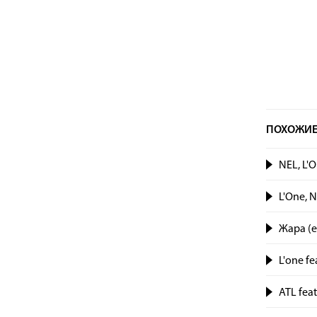
ПОХОЖИЕ
NEL, L'
L'One, 
Жара (e
L'one fe
ATL fea