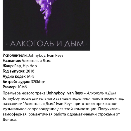
Исполнители:
Johnyboy, Ivan Reys
Название:
Алкоголь и Дым
Жанр:
Rap, Hip Hop
Год выпуска:
2016
Аудио кодек:
MP3
Битрейт аудио:
320kbps
Размер:
10Мб
Премьера нового трека!
Johnyboy
,
Ivan Reys
–
Алкоголь и Дым
Johnyboy после длительного затишья поделился новой песней под
названием "Алкоголь и Дым". Ivan Reys приготовил прекрасное
музыкальное сопровождение для этой композиции. Получилась
атмосферная, романтичная работа с драматичными строками от
Дениса.