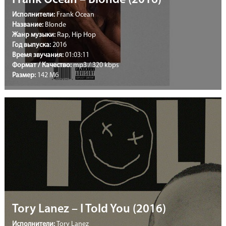
Frank Ocean – Blonde (2016)
Исполнители:
Frank Ocean
Название:
Blonde
Жанр музыки:
Rap, Hip Hop
Год выпуска:
2016
Время звучания:
01:03:11
Формат / Качество:
mp3 / 320 kbps
Размер:
142 Мб
Tory Lanez – I Told You (2016)
Исполнители:
Tory Lanez