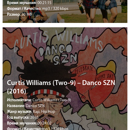
Время звучания:
00:21:15
Формат / Качество:
mp3 / 320 kbps
Размер:
50 Мб
Curtis Williams (Two-9) – Danco SZN
(2016)
Исполнители:
Curtis Williams (Two-9)
Название:
Danco SZN
Жанр музыки:
Rap, Hip Hop
Год выпуска:
2016
Время звучания:
00:24:02
Формат / Качество:
mp3 / 320 kbps