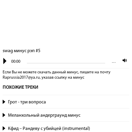
swag минус рэп #5
00:00
…
Если Вы не можете скачать данный минус, пишите на почту
Raprussia2017@ya.ru, указав сcылку на минус
ПОХОЖИЕ ТРЕКИ
Грот - три вопроса
Меланхольный андерграунд минус
Кфид – Рандеву с убийцей (instrumental)