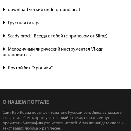
download четкий underground beat
Грустная гитара
Scady prod. - Всегда с тобой (с припевом от Slimz)
Мелодичный лирический инструментал "Люди,
остановитесь"
Крутой бит "Хроники"
О НАШЕМ ПОРТАЛЕ
Сайт Rap-Russia посвящен тематике Русский рэп. Здесь вы можете
скачать альбомы, прослушать онлайн треки, скачать минуса,
прочитать биографию рэп исполнителей. А так же найдете слова и
текст ваших любимых рэп песен.