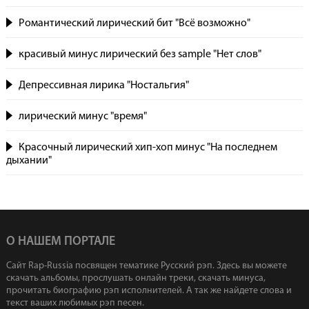
Романтический лирический бит "Всё возможно"
красивый минус лирический без sample "Нет слов"
Депрессивная лирика "Ностальгия"
лирический минус "время"
Красочный лирический хип-хоп минус "На последнем
дыхании"
О НАШЕМ ПОРТАЛЕ
Сайт Rap-Russia посвящен тематике Русский рэп. Здесь вы можете
скачать альбомы, прослушать онлайн треки, скачать минуса,
прочитать биографию рэп исполнителей. А так же найдете слова и
текст ваших любимых рэп песен.