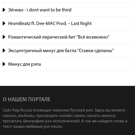
Эйчево - i dont want to be third
HromBeatz ft. Dee-MAC Prod. – Last Night
Романтический лирический бит "Всё возможно"
Эксцентричный минус для батла "Ставки сделаны"
Минус для рэпа
О НАШЕМ ПОРТАЛЕ
Сайт Rap-Russia посвящен тематике Русский рэп. Здесь вы можете
скачать альбомы, прослушать онлайн треки, скачать минуса,
прочитать биографию рэп исполнителей. А так же найдете слова и
текст ваших любимых рэп песен.