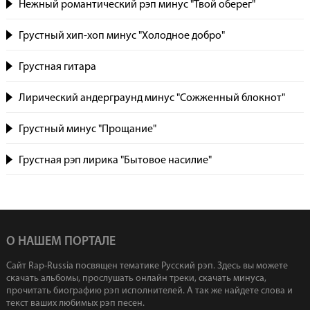
Нежный романтический рэп минус "Твой оберег"
Грустный хип-хоп минус "Холодное добро"
Грустная гитара
Лирический андерграунд минус "Сожженный блокнот"
Грустный минус "Прощание"
Грустная рэп лирика "Бытовое насилие"
О НАШЕМ ПОРТАЛЕ
Сайт Rap-Russia посвящен тематике Русский рэп. Здесь вы можете
скачать альбомы, прослушать онлайн треки, скачать минуса,
прочитать биографию рэп исполнителей. А так же найдете слова и
текст ваших любимых рэп песен.