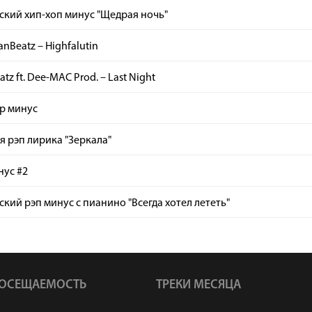
кий хип-хоп минус "Щедрая ночь"
Beatz – Highfalutin
tz ft. Dee-MAC Prod. – Last Night
ap минус
я рэп лирика "Зеркала"
нус #2
кий рэп минус с пианино "Всегда хотел лететь"
ОСЕЩАЕМОСТЬ
ТРЕКИ МЕСЯЦА