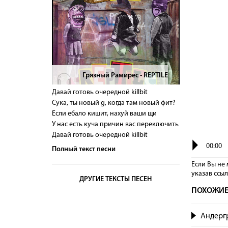
Грязный Рамирес - REPTILE
>
Давай готовь очередной killbit
Сука, ты новый g, когда там новый фит?
Если ебало кишит, нахуй ваши щи
У нас есть куча причин вас переключить
Давай готовь очередной killbit
00:00
Полный текст песни
Если Вы не 
указав сcы
ДРУГИЕ ТЕКСТЫ ПЕСЕН
ПОХОЖИЕ
Андерг