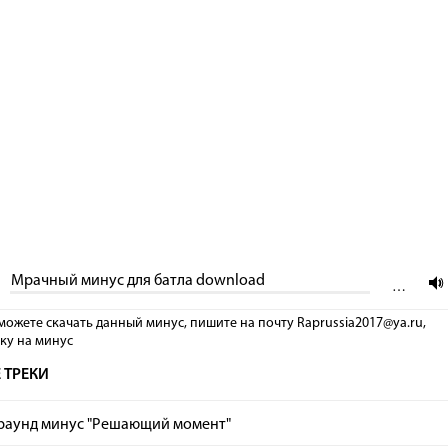
Мрачный минус для батла download
…
можете скачать данный минус, пишите на почту Raprussia2017@ya.ru,
лку на минус
 ТРЕКИ
раунд минус "Решающий момент"