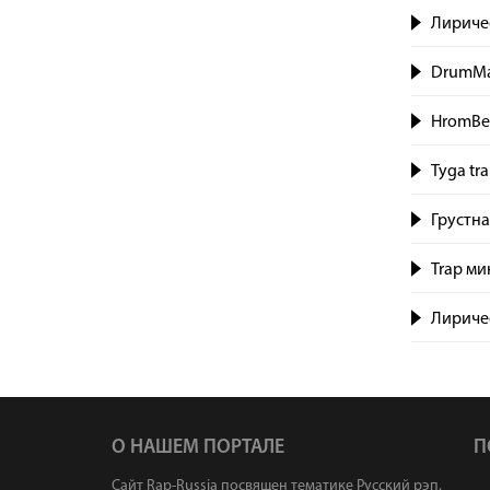
Лиричес
DrumMan
HromBea
Tyga tr
Грустна
Trap ми
Лиричес
О НАШЕМ ПОРТАЛЕ
П
Сайт Rap-Russia посвящен тематике Русский рэп.