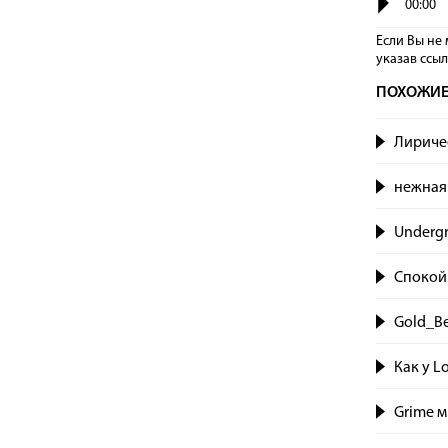
00:00
Если Вы не 
указав сcы
ПОХОЖИЕ
Лиричес
нежная 
Underg
Спокой
Gold_Be
Как у L
Grime м