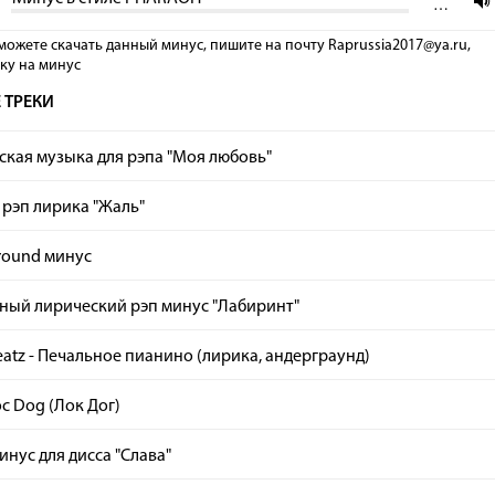
…
можете скачать данный минус, пишите на почту Raprussia2017@ya.ru,
лку на минус
 ТРЕКИ
кая музыка для рэпа "Моя любовь"
рэп лирика "Жаль"
round минус
ный лирический рэп минус "Лабиринт"
atz - Печальное пианино (лирика, андерграунд)
oc Dog (Лок Дог)
инус для дисса "Слава"