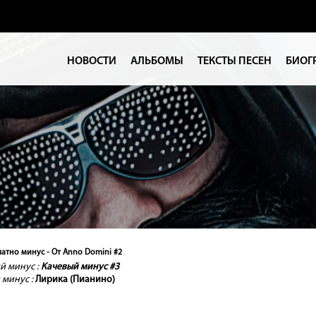
НОВОСТИ
АЛЬБОМЫ
ТЕКСТЫ ПЕСЕН
БИОГ
латно минус - От Anno Domini #2
 минус :
Качевый минус #3
минус :
Лирика (Пианино)