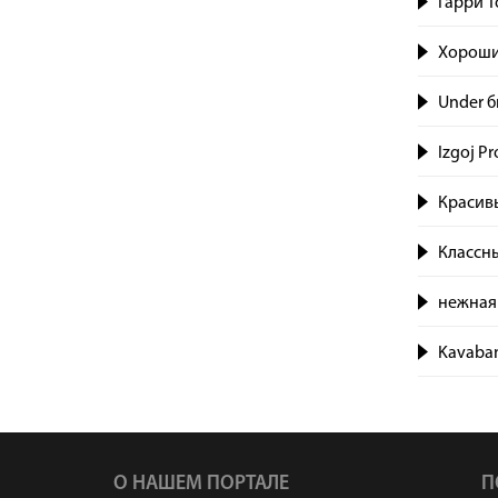
Гарри Т
Хороши
Under б
Izgoj P
Красив
Классн
нежная 
Kavaban
О НАШЕМ ПОРТАЛЕ
П