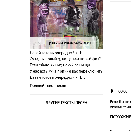
Грязный Рамирес - REPTILE
>
Давай готовь очередной killbit
Сука, ты новый g, когда там новый фит?
Если ебало кишит, нахуй ваши щи
У нас есть куча причин вас переключить
Давай готовь очередной killbit
Полный текст песни
00:00
Если Вы не 
ДРУГИЕ ТЕКСТЫ ПЕСЕН
указав сcы
ПОХОЖИЕ