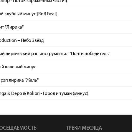
опор - Поток заряженных частиц
й клубный минус [RnB beat]
ит "Лирика"
roduction – Небо Звёзд
ый лирический рэп инструментал "Почти победитель"
ый качевый минус
рэп лирика "Жаль"
ga & Depo & Kolibri - Город и туман (минус)
ОСЕЩАЕМОСТЬ
ТРЕКИ МЕСЯЦА