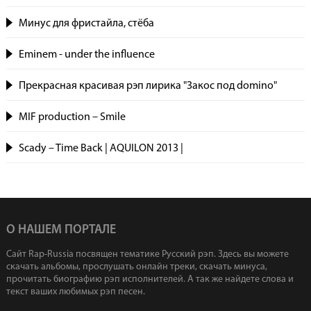
Минус для фристайла, стёба
Eminem - under the influence
Прекрасная красивая рэп лирика "Закос под domino"
MIF production – Smile
Scady – Time Back | AQUILON 2013 |
О НАШЕМ ПОРТАЛЕ
Сайт Rap-Russia посвящен тематике Русский рэп. Здесь вы можете
скачать альбомы, прослушать онлайн треки, скачать минуса,
прочитать биографию рэп исполнителей. А так же найдете слова и
текст ваших любимых рэп песен.