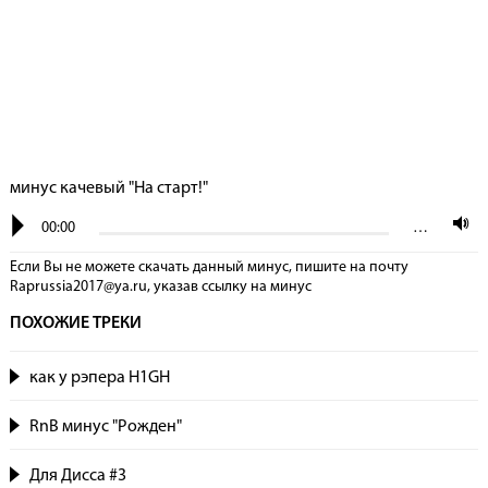
минус качевый "На старт!"
00:00
…
Если Вы не можете скачать данный минус, пишите на почту
Raprussia2017@ya.ru, указав сcылку на минус
ПОХОЖИЕ ТРЕКИ
как у рэпера H1GH
RnB минус "Рожден"
Для Дисса #3