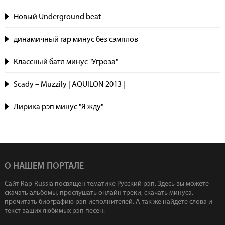
Новый Underground beat
динамичный rap минус без сэмплов
Классный батл минус "Угроза"
Scady – Muzzily | AQUILON 2013 |
Лирика рэп минус "Я жду"
О НАШЕМ ПОРТАЛЕ
Сайт Rap-Russia посвящен тематике Русский рэп. Здесь вы можете
скачать альбомы, прослушать онлайн треки, скачать минуса,
прочитать биографию рэп исполнителей. А так же найдете слова и
текст ваших любимых рэп песен.