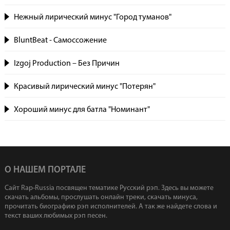
Нежный лирический минус "Город туманов"
BluntBeat - Самоссожение
Izgoj Production – Без Причин
Красивый лирический минус "Потерян"
Хороший минус для батла "Номинант"
О НАШЕМ ПОРТАЛЕ
Сайт Rap-Russia посвящен тематике Русский рэп. Здесь вы можете
скачать альбомы, прослушать онлайн треки, скачать минуса,
прочитать биографию рэп исполнителей. А так же найдете слова и
текст ваших любимых рэп песен.