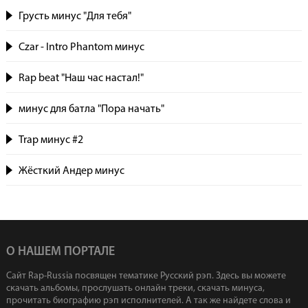
Грусть минус "Для тебя"
Czar - Intro Phantom минус
Rap beat "Наш час настал!"
минус для батла "Пора начать"
Trap минус #2
Жёсткий Андер минус
О НАШЕМ ПОРТАЛЕ
Сайт Rap-Russia посвящен тематике Русский рэп. Здесь вы можете
скачать альбомы, прослушать онлайн треки, скачать минуса,
прочитать биографию рэп исполнителей. А так же найдете слова и