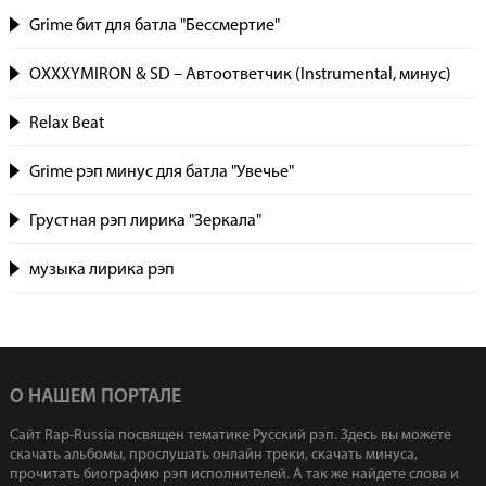
Grime бит для батла "Бессмертие"
OXXXYMIRON & SD – Автоответчик (Instrumental, минус)
Relax Beat
Grime рэп минус для батла "Увечье"
Грустная рэп лирика "Зеркала"
музыка лирика рэп
О НАШЕМ ПОРТАЛЕ
Сайт Rap-Russia посвящен тематике Русский рэп. Здесь вы можете
скачать альбомы, прослушать онлайн треки, скачать минуса,
прочитать биографию рэп исполнителей. А так же найдете слова и