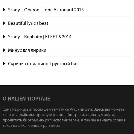
Scady – Oberon | Lone Astronaut 2013
Beautiful lyric's beat
Scady – Rephaim | KLEFTIS 2014
Минус для лирики
Скрипка с пианино. Грустный бит.
О НАШЕМ ПОРТАЛЕ
Сайт Rap-Russia посвящен тематике Русский рэп. Здесь вы можете
скачать альбомы, прослушать онлайн треки, скачать минуса,
прочитать биографию рэп исполнителей. А так же найдете слова и
текст ваших любимых рэп песен.