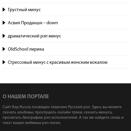
Грустный минус
Асвил Продакшн – down
драматический рэп минус
OldSchool лирика
Стрессовый минус с красивым женским вокалом
О НАШЕМ ПОРТАЛЕ
Сайт Rap-Russia посвящен тематике Русский рэп. Здесь вы можете
скачать альбомы, прослушать онлайн треки, скачать минуса,
прочитать биографию рэп исполнителей. А так же найдете слова и
текст ваших любимых рэп песен.