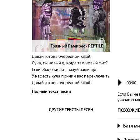
Грязный Рамирес - REPTILE
>
Давай готовь очередной killbit
Сука, ты новый g, когда там новый фит?
Если ебало кишит, нахуй ваши щи
У нас есть куча причин вас переключить
Давай готовь очередной killbit
00:00
Полный текст песни
Если Вы не 
указав сcы
ДРУГИЕ ТЕКСТЫ ПЕСЕН
ПОХОЖИЕ
Батл ми