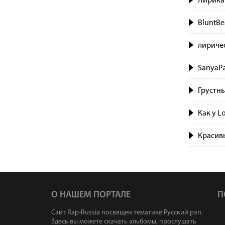
Лирика 
BluntBe
лириче
SanyaPa
Грустны
Как у L
Красивы
О НАШЕМ ПОРТАЛЕ
П
Сайт Rap-Russia посвящен тематике Русский рэп.
Здесь вы можете скачать альбомы, прослушать