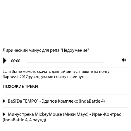
Лирический минус для рэпа "Недоумение"
00:00
…
Если Вы не можете скачать данный минус, пишите на почту
Raprussia2017@ya.ru, указав сcылку на минус
ПОХОЖИЕ ТРЕКИ
BeS[Da TEMPO] - Эдипов Комплекс (IndaBattle 4)
Минус трека MickeyMouse (Мики Маус) - Иран-Контрас
(IndaBattle 4, 4 раунд)