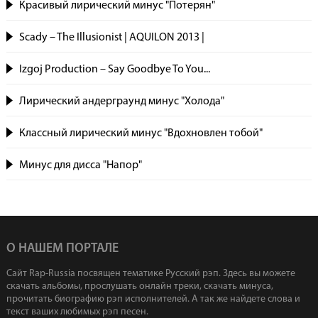
Красивый лирический минус "Потерян"
Scady – The Illusionist | AQUILON 2013 |
Izgoj Production – Say Goodbye To You...
Лирический андерграунд минус "Холода"
Классный лирический минус "Вдохновлен тобой"
Минус для дисса "Напор"
О НАШЕМ ПОРТАЛЕ
Сайт Rap-Russia посвящен тематике Русский рэп. Здесь вы можете
скачать альбомы, прослушать онлайн треки, скачать минуса,
прочитать биографию рэп исполнителей. А так же найдете слова и
текст ваших любимых рэп песен.