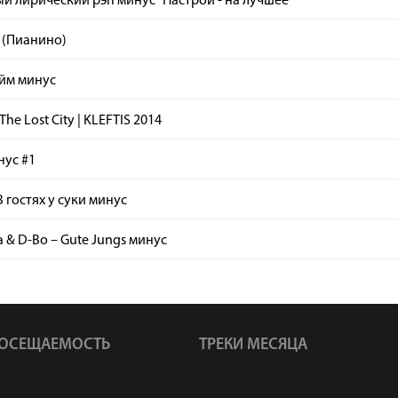
й лирический рэп минус "Настрой - на лучшее"
 (Пианино)
айм минус
The Lost City | KLEFTIS 2014
нус #1
В гостях у суки минус
 & D-Bo – Gute Jungs минус
ОСЕЩАЕМОСТЬ
ТРЕКИ МЕСЯЦА