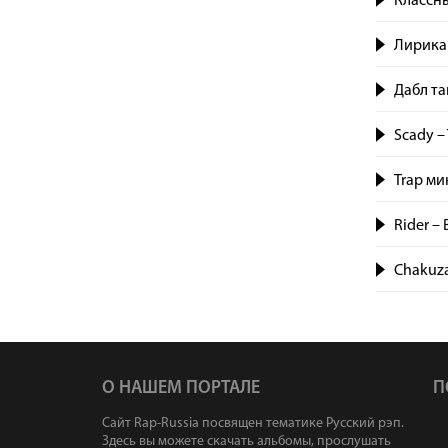
Классны
Лирика
Дабл т
Scady – 
Trap ми
Rider – 
Chakuza
О НАШЕМ ПОРТАЛЕ
П
Сайт Rap-Russia посвящен тематике Русский рэп.
Здесь вы можете скачать альбомы, прослушать