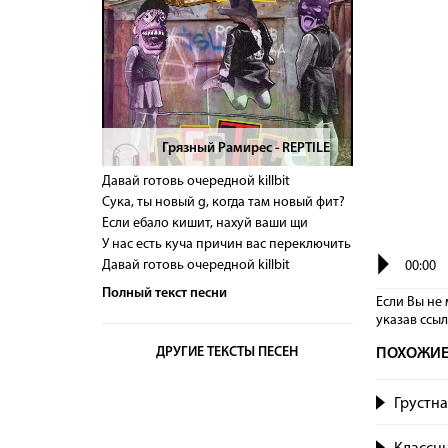
Грязный Рамирес - REPTILE
>
Давай готовь очередной killbit
Сука, ты новый g, когда там новый фит?
Если ебало кишит, нахуй ваши щи
У нас есть куча причин вас переключить
Давай готовь очередной killbit
00:00
Полный текст песни
Если Вы не 
указав сcы
ДРУГИЕ ТЕКСТЫ ПЕСЕН
ПОХОЖИЕ
Грустна