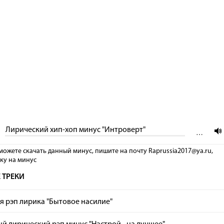
Лирический хип-хоп минус "Интроверт"
…
можете скачать данный минус, пишите на почту Raprussia2017@ya.ru,
лку на минус
 ТРЕКИ
я рэп лирика "Бытовое насилие"