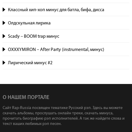
Классный хип-хоп минус для батла, бифа, дисса
Олдскульная лирика
Scady – BOOM trap минус
OXXXYMIRON – After Party (instrumental, минус)
Лирический минус #2
О НАШЕМ ПОРТАЛЕ
Сайт Rap-Russia посвящен тематике Русский рэп. Здесь вы можете
скачать альбомы, прослушать онлайн треки, скачать минуса,
прочитать биографию рэп исполнителей. А так же найдете слова и
текст ваших любимых рэп песен.