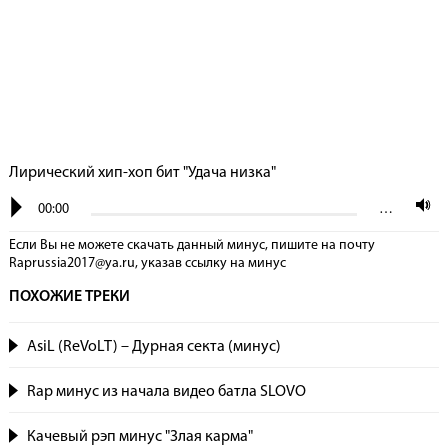
Лирический хип-хоп бит "Удача низка"
00:00
…
Если Вы не можете скачать данный минус, пишите на почту
Raprussia2017@ya.ru, указав сcылку на минус
ПОХОЖИЕ ТРЕКИ
AsiL (ReVoLT) – Дурная секта (минус)
Rap минус из начала видео батла SLOVO
Качевый рэп минус "Злая карма"