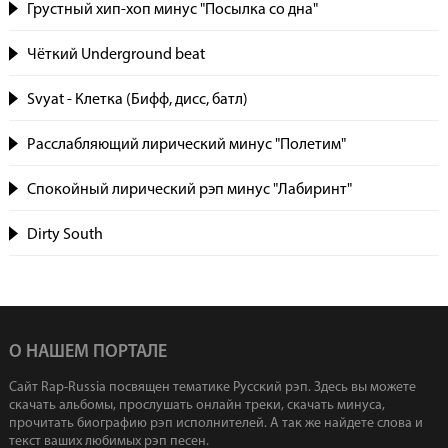
Грустный хип-хоп минус "Посылка со дна"
Чёткий Underground beat
Svyat - Клетка (Бифф, дисс, батл)
Расслабляющий лирический минус "Полетим"
Спокойный лирический рэп минус "Лабиринт"
Dirty South
О НАШЕМ ПОРТАЛЕ
Сайт Rap-Russia посвящен тематике Русский рэп. Здесь вы можете
скачать альбомы, прослушать онлайн треки, скачать минуса,
прочитать биографию рэп исполнителей. А так же найдете слова и
текст ваших любимых рэп песен.