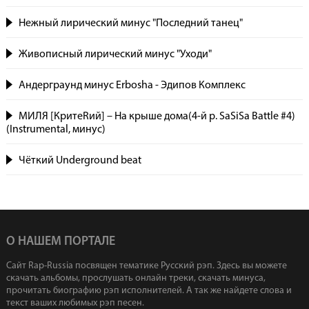
Нежный лирический минус "Последний танец"
Живописный лирический минус "Уходи"
Андерграунд минус Erbosha - Эдипов Комплекс
МИЛЯ [КритеRий] – На крыше дома(4-й р. SaSiSa Battle #4)
(Instrumental, минус)
Чёткий Underground beat
О НАШЕМ ПОРТАЛЕ
Сайт Rap-Russia посвящен тематике Русский рэп. Здесь вы можете
скачать альбомы, прослушать онлайн треки, скачать минуса,
прочитать биографию рэп исполнителей. А так же найдете слова и
текст ваших любимых рэп песен.