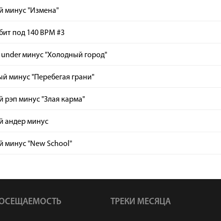
й минус "Измена"
бит под 140 BPM #3
under минус "Холодный город"
й минус "Перебегая грани"
 рэп минус "Злая карма"
й андер минус
 минус "New School"
ОСЕЩАЕМОСТЬ
ТРЕКИ МЕСЯЦА