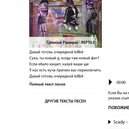
Грязный Рамирес - REPTILE
>
Давай готовь очередной killbit
Сука, ты новый g, когда там новый фит?
Если ебало кишит, нахуй ваши щи
У нас есть куча причин вас переключить
Давай готовь очередной killbit
00:00
Полный текст песни
Если Вы не 
указав сcы
ДРУГИЕ ТЕКСТЫ ПЕСЕН
ПОХОЖИЕ
Scady 