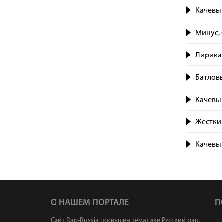
Качевы
Минус, 
Лирика 
Батловы
Качевый
Жестки
Качевый
О НАШЕМ ПОРТАЛЕ
П
Сайт Rap-Russia посвящен тематике Русский рэп.