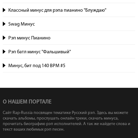
Классный минус для рэпа пианино "Блуждаю"
Swag Минус
Рэп минус Пианино
Рэп батл минус "Фальшивый"
Минус, бит под 140 BPM #5
О НАШЕМ ПОРТАЛЕ
Сайт Rap-Russia посвящен тематике Русский рэп. Здесь вы можете
скачать альбомы, прослушать онлайн треки, скачать минуса,
прочитать биографию рэп исполнителей. А так же найдете слова и
текст ваших любимых рэп песен.