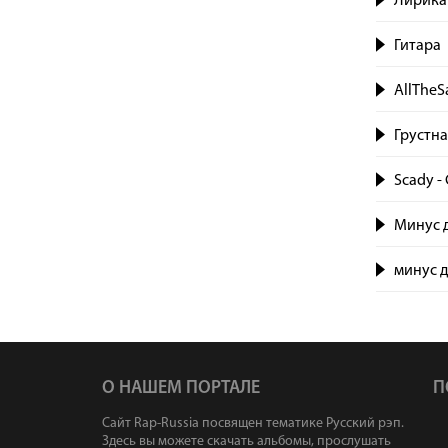
Лирика
Гитара
AllTheS
Грустна
Scady -
Минус д
минус д
О НАШЕМ ПОРТАЛЕ
П
Сайт Rap-Russia посвящен тематике Русский рэп.
Здесь вы можете скачать альбомы, прослушать