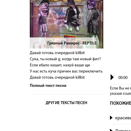
Грязный Рамирес - REPTILE
>
Давай готовь очередной killbit
Сука, ты новый g, когда там новый фит?
Если ебало кишит, нахуй ваши щи
У нас есть куча причин вас переключить
Давай готовь очередной killbit
00:00
Полный текст песни
Если Вы не 
указав сcы
ДРУГИЕ ТЕКСТЫ ПЕСЕН
ПОХОЖИЕ
красивы