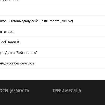
 от Dee-Mac
ame – Оставь сдачу себе (Instrumental, минус)
я гитара
 God Damn It
ля Дисса "Бой с тенью"
ля дисса без семплов
ОСЕЩАЕМОСТЬ
ТРЕКИ МЕСЯЦА