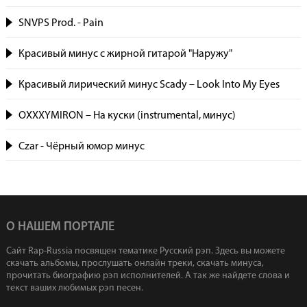
SNVPS Prod. - Pain
Красивый минус с жирной гитарой "Наружу"
Красивый лирический минус Scady – Look Into My Eyes
OXXXYMIRON – На куски (instrumental, минус)
Czar - Чёрный юмор минус
О НАШЕМ ПОРТАЛЕ
Сайт Rap-Russia посвящен тематике Русский рэп. Здесь вы можете
скачать альбомы, прослушать онлайн треки, скачать минуса,
прочитать биографию рэп исполнителей. А так же найдете слова и
текст ваших любимых рэп песен.