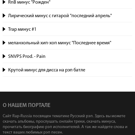
RnB минус "Рожден"
Лирический минус с гитарой "последний апрель"
Trap минус #1
меланхольный хип-хоп минус "Последнее время"
SNVPS Prod. - Pain
Крутой минус для дисса на рэп батле
О НАШЕМ ПОРТАЛЕ
Сайт Rap-Russia посвящен тематике Русский рэп. Здесь вы можете
скачать альбомы, прослушать онлайн треки, скачать минуса,
прочитать биографию рэп исполнителей. А так же найдете слова и
текст ваших любимых рэп песен.