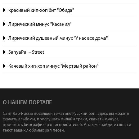
красивый хип-хоп бит "Обида"
Лирический минус "Касания"
Лирический душевный минус "У нас все дома"
SanyaPal – Street
Качевый хип-хоп минус "Мертвый район"
О НАШЕМ ПОРТАЛЕ
Сайт Rap-Russia посвящен тематике Русский рэп. Здесь вы можете
скачать альбомы, прослушать онлайн треки, скачать минуса,
прочитать биографию рэп исполнителей. А так же найдете слова и
текст ваших любимых рэп песен.