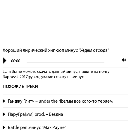
Хороший лирический хип-хоп минус "Уедем отсюда"
00:00
…
Если Вы не можете скачать данный минус, пишите на почту
Raprussia2017@ya.ru, указав сcылку на минус
ПОХОЖИЕ ТРЕКИ
Ганджу Глитч – under the ribs/мы все кого-то теряем
ПаруГра[мм] prod. – Бездна
Battle рэп минус "Max Payne"