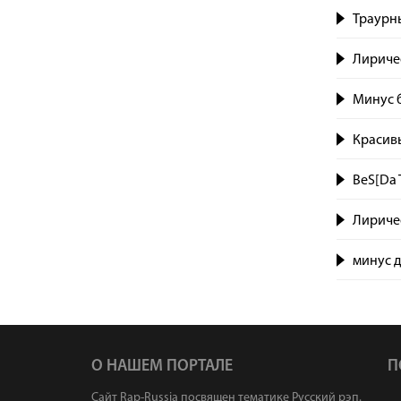
Траурны
Лиричес
Минус б
Красивы
BeS[Da 
Лириче
минус д
О НАШЕМ ПОРТАЛЕ
П
Сайт Rap-Russia посвящен тематике Русский рэп.