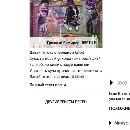
Грязный Рамирес - REPTILE
>
Давай готовь очередной killbit
Сука, ты новый g, когда там новый фит?
Если ебало кишит, нахуй ваши щи
У нас есть куча причин вас переключить
Давай готовь очередной killbit
00:00
Полный текст песни
Если Вы не 
указав сcы
ДРУГИЕ ТЕКСТЫ ПЕСЕН
ПОХОЖИЕ
Минус, 