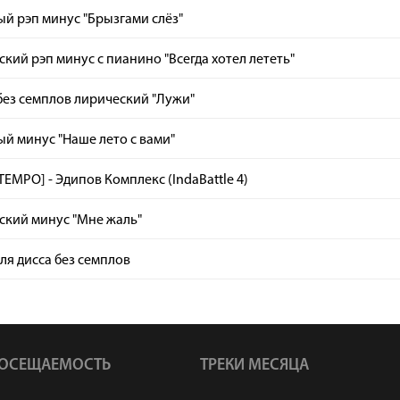
й рэп минус "Брызгами слёз"
кий рэп минус с пианино "Всегда хотел лететь"
ез семплов лирический "Лужи"
й минус "Наше лето с вами"
TEMPO] - Эдипов Комплекс (IndaBattle 4)
ский минус "Мне жаль"
ля дисса без семплов
ОСЕЩАЕМОСТЬ
ТРЕКИ МЕСЯЦА