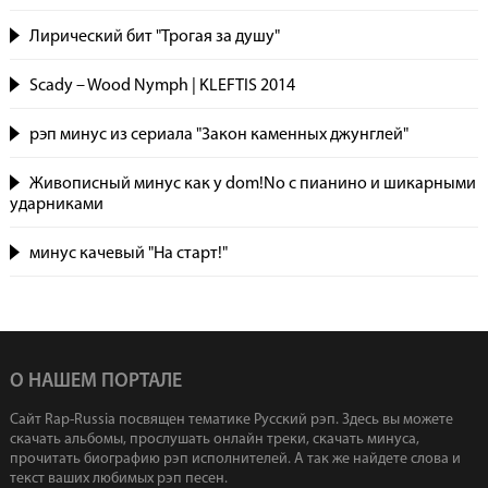
Лирический бит "Трогая за душу"
Scady – Wood Nymph | KLEFTIS 2014
рэп минус из сериала "Закон каменных джунглей"
Живописный минус как у dom!No с пианино и шикарными
ударниками
минус качевый "На старт!"
О НАШЕМ ПОРТАЛЕ
Сайт Rap-Russia посвящен тематике Русский рэп. Здесь вы можете
скачать альбомы, прослушать онлайн треки, скачать минуса,
прочитать биографию рэп исполнителей. А так же найдете слова и
текст ваших любимых рэп песен.