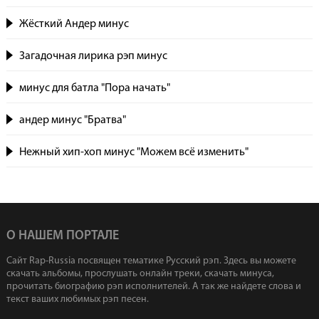
Жёсткий Андер минус
Загадочная лирика рэп минус
минус для батла "Пора начать"
андер минус "Братва"
Нежный хип-хоп минус "Можем всё изменить"
О НАШЕМ ПОРТАЛЕ
Сайт Rap-Russia посвящен тематике Русский рэп. Здесь вы можете
скачать альбомы, прослушать онлайн треки, скачать минуса,
прочитать биографию рэп исполнителей. А так же найдете слова и
текст ваших любимых рэп песен.