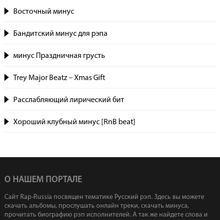
Восточный минус
Бандитский минус для рэпа
минус Праздничная грусть
Trey Major Beatz – Xmas Gift
Расслабляющий лирический бит
Хороший клубный минус [RnB beat]
О НАШЕМ ПОРТАЛЕ
Сайт Rap-Russia посвящен тематике Русский рэп. Здесь вы можете
скачать альбомы, прослушать онлайн треки, скачать минуса,
прочитать биографию рэп исполнителей. А так же найдете слова и