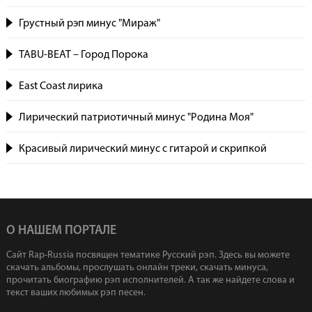
Грустный рэп минус "Мираж"
TABU-BEAT – Город Порока
East Coast лирика
Лирический патриотичный минус "Родина Моя"
Красивый лирический минус с гитарой и скрипкой
О НАШЕМ ПОРТАЛЕ
Сайт Rap-Russia посвящен тематике Русский рэп. Здесь вы можете
скачать альбомы, прослушать онлайн треки, скачать минуса,
прочитать биографию рэп исполнителей. А так же найдете слова и
текст ваших любимых рэп песен.