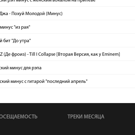
ий рэп минус с женским вокалом на припеве
Джа - Похуй Молодой (Минус)
минус "из рая"
 бит "До утра"
 (Де фроиз) - Till I Collapse [Вторая Версия, как у Eminem]
кий минус для рэпа
кий минус с гитарой "последний апрель"
ОСЕЩАЕМОСТЬ
ТРЕКИ МЕСЯЦА