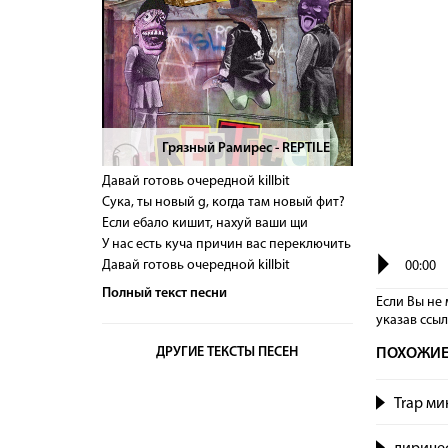
Грязный Рамирес - REPTILE
>
Давай готовь очередной killbit
Сука, ты новый g, когда там новый фит?
Если ебало кишит, нахуй ваши щи
У нас есть куча причин вас переключить
Давай готовь очередной killbit
00:00
Полный текст песни
Если Вы не 
указав сcы
ДРУГИЕ ТЕКСТЫ ПЕСЕН
ПОХОЖИЕ
Trap ми