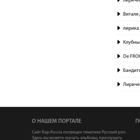
лиричес
Виталя 
лирика 
Клубный
De FROIZ
Бандитс
Лиричес
О НАШЕМ ПОРТАЛЕ
П
Сайт Rap-Russia посвящен тематике Русский рэп.
Здесь вы можете скачать альбомы, прослушать