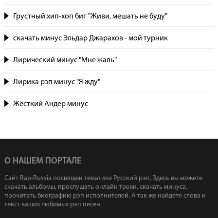
Грустный хип-хоп бит "Живи, мешать не буду"
скачать минус Эльдар Джарахов - мой турник
Лирический минус "Мне жаль"
Лирика рэп минус "Я жду"
Жёсткий Андер минус
О НАШЕМ ПОРТАЛЕ
Сайт Rap-Russia посвящен тематике Русский рэп. Здесь вы можете
скачать альбомы, прослушать онлайн треки, скачать минуса,
прочитать биографию рэп исполнителей. А так же найдете слова и
текст ваших любимых рэп песен.