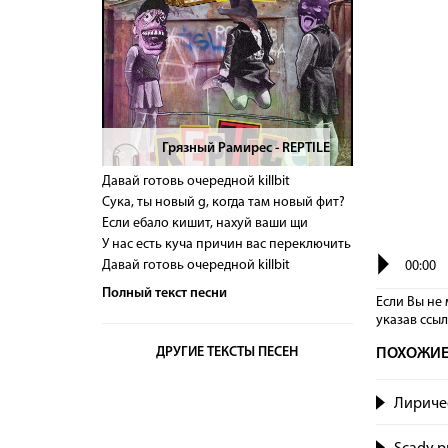
Грязный Рамирес - REPTILE
>
Давай готовь очередной killbit
Сука, ты новый g, когда там новый фит?
Если ебало кишит, нахуй ваши щи
У нас есть куча причин вас переключить
Давай готовь очередной killbit
00:00
Полный текст песни
Если Вы не 
указав сcы
ДРУГИЕ ТЕКСТЫ ПЕСЕН
ПОХОЖИЕ
Лириче