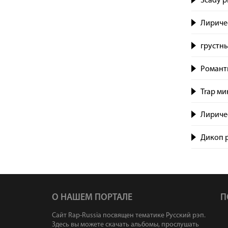
Scady p
Лиричес
грустн
Романти
Trap ми
Лириче
Дикоп p
О НАШЕМ ПОРТАЛЕ
П
Сайт Rap-Russia посвящен тематике Русский рэп.
Здесь вы можете скачать альбомы, прослушать