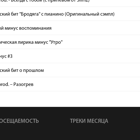
rod. - Всегда с тобой (с припевом от Slimz)
кий бит "Бродяга" с пианино (Оригинальный сэмпл)
ый минус воспоминания
ческая лирика минус "Утро"
нус #3
ский бит о прошлом
rod. – Разогрев
ОСЕЩАЕМОСТЬ
ТРЕКИ МЕСЯЦА