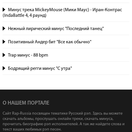
Минус трека MickeyMouse (Мики Маус) - Иран-Контрас
(IndaBattle 4, 4 раунд)
Нежный лирический минус "Последний танец"
Позитивный Андер бит "Все как обычно"
Trap минус - 88 bpm
Бодрящий регги минус "С утра"
О НАШЕМ ПОРТАЛЕ
Сайт Rap-Russia посвящен тематике Русский рэп. Здесь вы можете
скачать альбомы, прослушать онлайн треки, скачать минуса,
прочитать биографию рэп исполнителей. А так же найдете слова и
текст ваших любимых рэп песен.