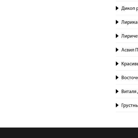
Дикоп p
Лирика 
Лиричес
Асвил П
Красивы
Восточ
Виталя 
Грустны