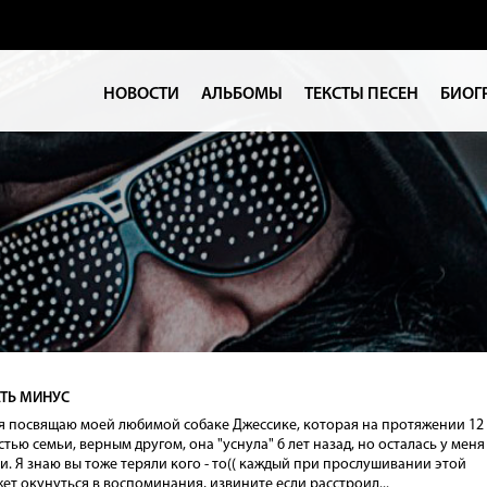
НОВОСТИ
АЛЬБОМЫ
ТЕКСТЫ ПЕСЕН
БИОГ
ТЬ МИНУС
 я посвящаю моей любимой собаке Джессике, которая на протяжении 12
стью семьи, верным другом, она "уснула" 6 лет назад, но осталась у меня
и. Я знаю вы тоже теряли кого - то(( каждый при прослушивании этой
ет окунуться в воспоминания, извините если расстроил...