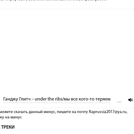
Ганджу Глитч – under the ribs/мы все кого-то теряем
…
можете скачать данный минус, пишите на почту Raprussia2017@ya.ru,
лку на минус
 ТРЕКИ