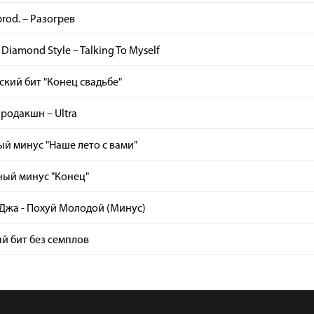
rod. – Разогрев
Diamond Style – Talking To Myself
кий бит "Конец свадьбе"
родакшн – Ultra
й минус "Наше лето с вами"
ный минус "Конец"
Джа - Похуй Молодой (Минус)
й бит без семплов