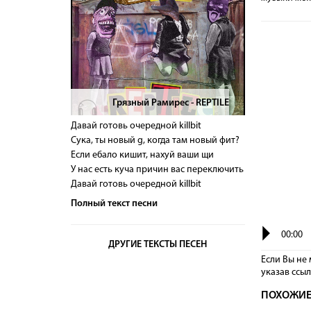
Грязный Рамирес - REPTILE
>
Давай готовь очередной killbit
Сука, ты новый g, когда там новый фит?
Если ебало кишит, нахуй ваши щи
У нас есть куча причин вас переключить
Давай готовь очередной killbit
Полный текст песни
00:00
ДРУГИЕ ТЕКСТЫ ПЕСЕН
Если Вы не 
указав сcы
ПОХОЖИЕ