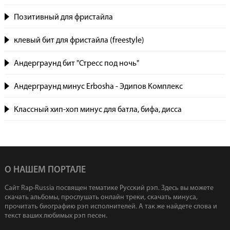
Позитивный для фристайла
клевый бит для фристайла (freestyle)
Андерграунд бит "Стресс под ночь"
Андерграунд минус Erbosha - Эдипов Комплекс
Классный хип-хоп минус для батла, бифа, дисса
О НАШЕМ ПОРТАЛЕ
Сайт Rap-Russia посвящен тематике Русский рэп. Здесь вы можете
скачать альбомы, прослушать онлайн треки, скачать минуса,
прочитать биографию рэп исполнителей. А так же найдете слова и
текст ваших любимых рэп песен.