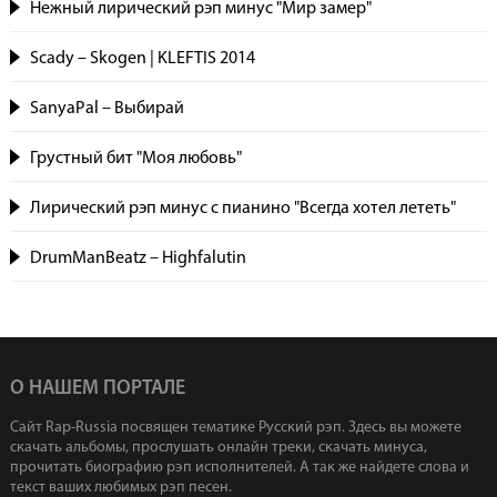
Нежный лирический рэп минус "Мир замер"
Scady – Skogen | KLEFTIS 2014
SanyaPal – Выбирай
Грустный бит "Моя любовь"
Лирический рэп минус с пианино "Всегда хотел лететь"
DrumManBeatz – Highfalutin
О НАШЕМ ПОРТАЛЕ
Сайт Rap-Russia посвящен тематике Русский рэп. Здесь вы можете
скачать альбомы, прослушать онлайн треки, скачать минуса,
прочитать биографию рэп исполнителей. А так же найдете слова и
текст ваших любимых рэп песен.