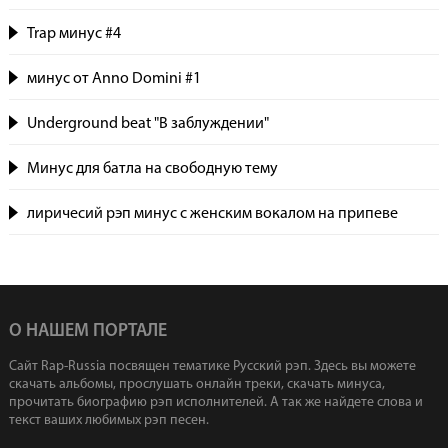
Trap минус #4
минус от Anno Domini #1
Underground beat "В заблуждении"
Минус для батла на свободную тему
лиричесий рэп минус с женским вокалом на припеве
О НАШЕМ ПОРТАЛЕ
Сайт Rap-Russia посвящен тематике Русский рэп. Здесь вы можете
скачать альбомы, прослушать онлайн треки, скачать минуса,
прочитать биографию рэп исполнителей. А так же найдете слова и
текст ваших любимых рэп песен.