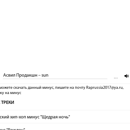
Асвил Продакшн – sun
…
можете скачать данный минус, пишите на почту Raprussia2017@ya.ru,
лку на минус
 ТРЕКИ
кий хип-хоп минус "Щедрая ночь"