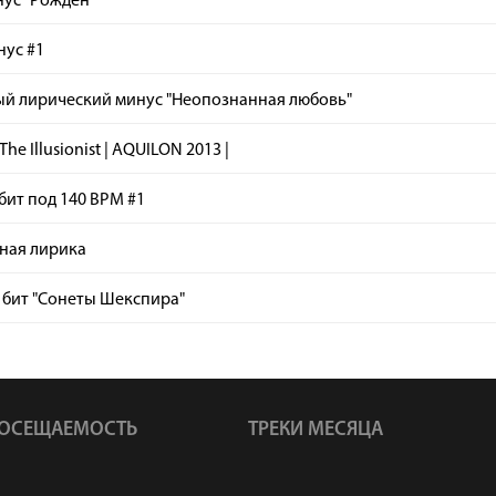
нус "Рожден"
нус #1
ый лирический минус "Неопознанная любовь"
The Illusionist | AQUILON 2013 |
бит под 140 BPM #1
ная лирика
 бит "Сонеты Шекспира"
ОСЕЩАЕМОСТЬ
ТРЕКИ МЕСЯЦА