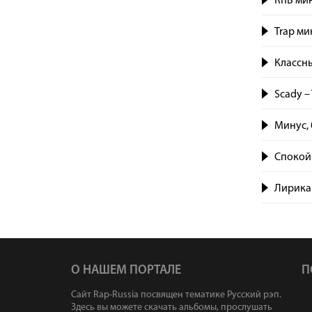
RnB ми
Trap ми
Классн
Scady – 
Минус, 
Спокой
Лирика
О НАШЕМ ПОРТАЛЕ
П
Сайт Rap-Russia посвящен тематике Русский рэп.
Здесь вы можете скачать альбомы, прослушать