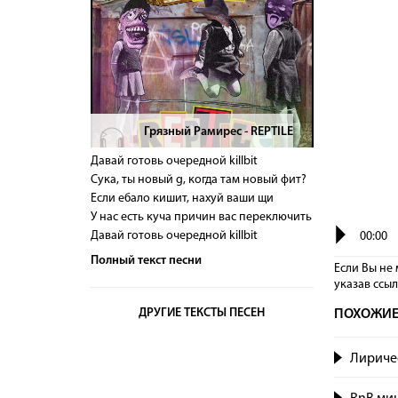
Грязный Рамирес - REPTILE
>
Давай готовь очередной killbit
Сука, ты новый g, когда там новый фит?
Если ебало кишит, нахуй ваши щи
У нас есть куча причин вас переключить
Давай готовь очередной killbit
00:00
Полный текст песни
Если Вы не 
указав сcы
ДРУГИЕ ТЕКСТЫ ПЕСЕН
ПОХОЖИЕ
Лиричес