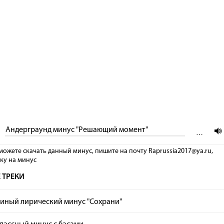
Андерграунд минус "Решающий момент"
…
можете скачать данный минус, пишите на почту Raprussia2017@ya.ru,
лку на минус
 ТРЕКИ
иный лирический минус "Сохрани"