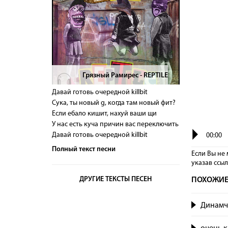
Грязный Рамирес - REPTILE
>
Давай готовь очередной killbit
Сука, ты новый g, когда там новый фит?
Если ебало кишит, нахуй ваши щи
У нас есть куча причин вас переключить
Давай готовь очередной killbit
00:00
Полный текст песни
Если Вы не 
указав сcы
ДРУГИЕ ТЕКСТЫ ПЕСЕН
ПОХОЖИЕ
Динамч