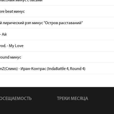
лассный минус с басами
ore beat минус
 лирический рэп минус "Остров расставаний"
- Ай
rod. - My Love
round минус
imZ(Слимз) - Иран-Контрас (IndaBattle 4, Round 4)
ОСЕЩАЕМОСТЬ
ТРЕКИ МЕСЯЦА