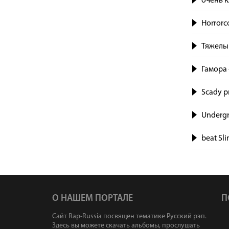
очень к
Horrorc
Тяжелый
Гамора 
Scady p
Underg
beat Sl
О НАШЕМ ПОРТАЛЕ
П
Сайт Rap-Russia посвящен тематике Русский рэп.
Здесь вы можете скачать альбомы, прослушать