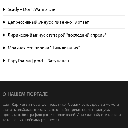
Scady – Don't Wanna Die
Депрессивный минус с пианино "В ответ"
Лирический минус с гитарой "последний апрель"
Мрачная рэп лирика "Цивилизация"
ПаруГра[мм] prod. – Затуманен
О НАШЕМ ПОРТАЛЕ
Сайт Rap-Russia посвящен тематике Русский рэп. Здесь вы можете
скачать альбомы, прослушать онлайн треки, скачать минуса,
прочитать биографию рэп исполнителей. А так же найдете слова и
текст ваших любимых рэп песен.